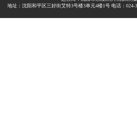
地址：沈阳和平区三好街艾特3号楼3单元4楼1号 电话：024-3178