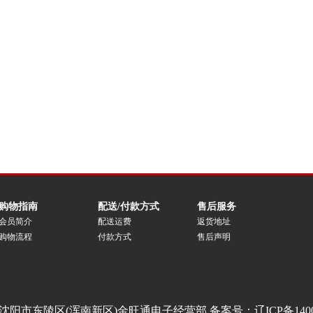
购物指南
配送/付款方式
售后服务
会员简介
配送运费
返货地址
购物流程
付款方式
售后声明
沈阳市东陵区(浑南新区)金旺通电子经营部 备案号：
辽ICP备140