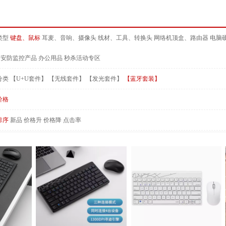
类型
键盘、鼠标
耳麦、音响、摄像头
线材、工具、转换头
网络机顶盒、路由器
电脑
安防监控产品
办公用品
秒杀活动专区
分类
【U+U套件】
【无线套件】
【发光套件】
【蓝牙套装】
价格
排序
新品
价格升
价格降
点击率