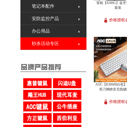
雷柏【8200G】蓝
笔记本配件
套装
安防监控产品
价格授权
办公用品
秒杀活动专区
AOC【KM600白色
剪刀脚静音无线键
价格授权