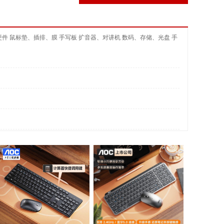
硬件
鼠标垫、插排、膜
手写板
扩音器、对讲机
数码、存储、光盘
手