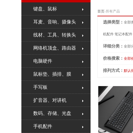
键盘、鼠标
首页
-所有产品
耳麦、音响、摄像头
选择类型：
全部
机配件
笔记本配件
线材、工具、转换头
详细分类：
全部
网络机顶盒、路由器
价格搜索：
全部
电脑硬件
排列方式：
默认
鼠标垫、插排、膜
手写板
扩音器、对讲机
数码、存储、光盘
手机配件