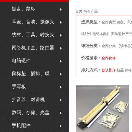
键盘、鼠标
首页
-所有产品
耳麦、音响、摄像头
选择类型：
全部类型
键盘、鼠
机配件
笔记本配件
安防监控产
线材、工具、转换头
详细分类：
全部分类
【读卡器
网络机顶盒、路由器
价格搜索：
全部价格
电脑硬件
排列方式：
默认排序
新品
价格
鼠标垫、插排、膜
手写板
扩音器、对讲机
数码、存储、光盘
手机配件