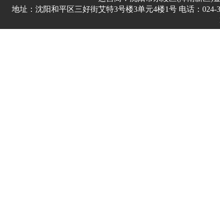
地址：沈阳和平区三好街艾特3号楼3单元4楼1号 电话：024-3178