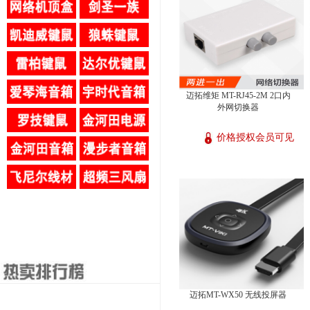
迈拓维矩 MT-RJ45-2M 2口内
外网切换器
价格授权会员可见
迈拓MT-WX50 无线投屏器