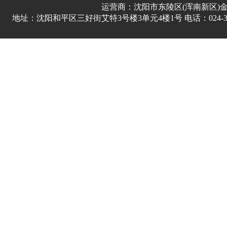
运营商：沈阳市东陵区(浑南新区)
地址：沈阳和平区三好街艾特3号楼3单元4楼1号 电话：024-3178