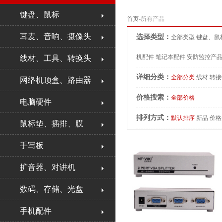
键盘、鼠标
首页
-所有产品
耳麦、音响、摄像头
选择类型：
全部类型
键盘、鼠
机配件
笔记本配件
安防监控产
线材、工具、转换头
详细分类：
全部分类
线材
转接
网络机顶盒、路由器
价格搜索：
全部价格
电脑硬件
排列方式：
默认排序
新品
价格
鼠标垫、插排、膜
手写板
扩音器、对讲机
数码、存储、光盘
手机配件