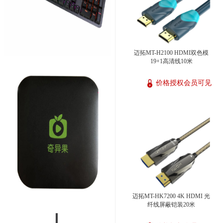
迈拓MT-H2100 HDMI双色模
19+1高清线10米
价格授权会员可见
迈拓MT-HK7200 4K HDMI 光
纤线屏蔽铠装20米