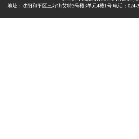
地址：沈阳和平区三好街艾特3号楼3单元4楼1号 电话：024-3178