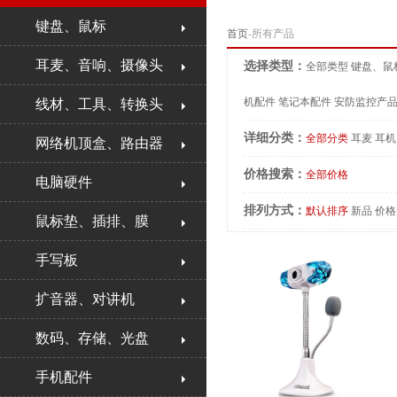
键盘、鼠标
首页
-所有产品
耳麦、音响、摄像头
选择类型：
全部类型
键盘、鼠
机配件
笔记本配件
安防监控产
线材、工具、转换头
详细分类：
全部分类
耳麦
耳机
网络机顶盒、路由器
价格搜索：
全部价格
电脑硬件
排列方式：
默认排序
新品
价格
鼠标垫、插排、膜
手写板
扩音器、对讲机
数码、存储、光盘
手机配件