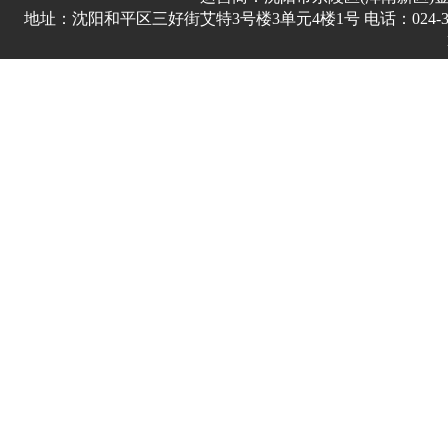
地址：沈阳和平区三好街艾特3号楼3单元4楼1号 电话：024-3178