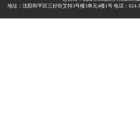
地址：沈阳和平区三好街艾特3号楼3单元4楼1号 电话：024-3178