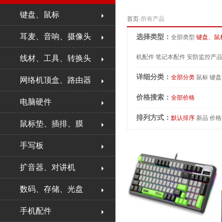
键盘、鼠标
首页
-所有产品
耳麦、音响、摄像头
选择类型：
全部类型
键盘、鼠
机配件
笔记本配件
安防监控产
线材、工具、转换头
详细分类：
全部分类
鼠标
键盘
网络机顶盒、路由器
价格搜索：
全部价格
电脑硬件
排列方式：
默认排序
新品
价格
鼠标垫、插排、膜
手写板
扩音器、对讲机
数码、存储、光盘
手机配件