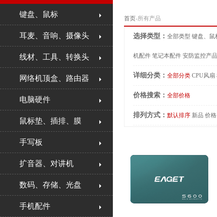
键盘、鼠标
首页
-所有产品
耳麦、音响、摄像头
选择类型：
全部类型
键盘、鼠
机配件
笔记本配件
安防监控产
线材、工具、转换头
详细分类：
全部分类
CPU风扇
网络机顶盒、路由器
价格搜索：
全部价格
电脑硬件
排列方式：
默认排序
新品
价格
鼠标垫、插排、膜
手写板
扩音器、对讲机
数码、存储、光盘
手机配件