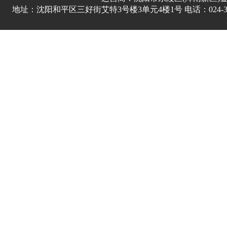
地址：沈阳和平区三好街艾特3号楼3单元4楼1号 电话：024-3178