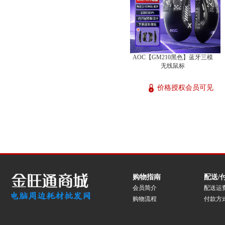
AOC【GM210黑色】蓝牙三模
无线鼠标
价格授权会员可见
购物指南
配送/
会员简介
配送运
购物流程
付款方