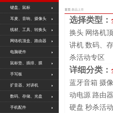
键盘、鼠标
首页
-新品上市
选择类型：
耳麦、音响、摄像头
线材、工具、转换头
换头
网络机
网络机顶盒、路由器
讲机
数码、
电脑硬件
杀活动专区
鼠标垫、插排、膜
详细分类：
手写板
蓝牙音箱
摄
扩音器、对讲机
动电源
路由
数码、存储、光盘
硬盘
秒杀活
手机配件