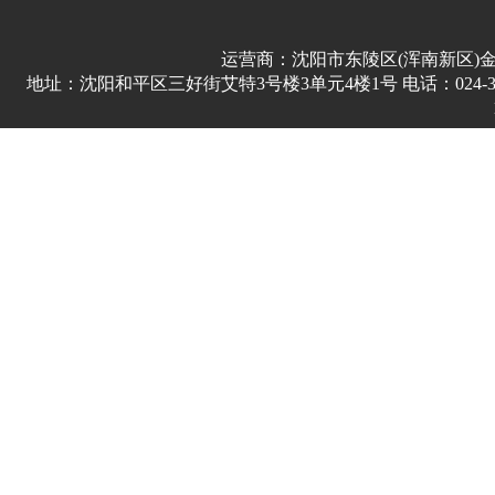
运营商：沈阳市东陵区(浑南新区)
地址：沈阳和平区三好街艾特3号楼3单元4楼1号 电话：024-3178