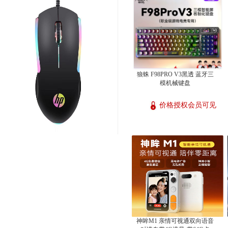
狼蛛 F98PRO V3黑透 蓝牙三
模机械键盘
价格授权会员可见
神眸M1 亲情可视通双向语音