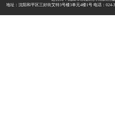
地址：沈阳和平区三好街艾特3号楼3单元4楼1号 电话：024-3178