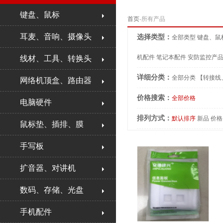
键盘、鼠标
首页
-所有产品
耳麦、音响、摄像头
选择类型：
全部类型
键盘、鼠
机配件
笔记本配件
安防监控产
线材、工具、转换头
详细分类：
全部分类
【转接线
网络机顶盒、路由器
价格搜索：
全部价格
电脑硬件
排列方式：
默认排序
新品
价格
鼠标垫、插排、膜
手写板
扩音器、对讲机
数码、存储、光盘
手机配件