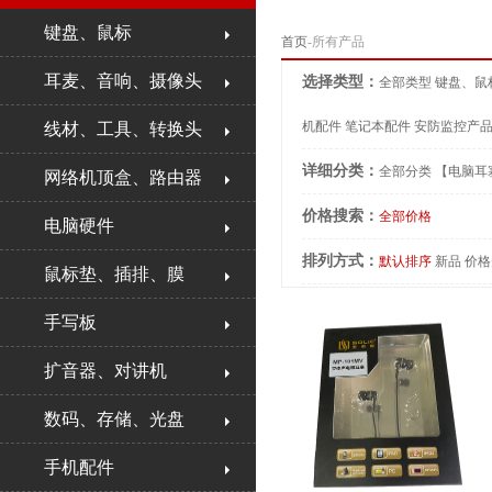
键盘、鼠标
首页
-所有产品
耳麦、音响、摄像头
选择类型：
全部类型
键盘、鼠
机配件
笔记本配件
安防监控产
线材、工具、转换头
详细分类：
全部分类
【电脑耳
网络机顶盒、路由器
价格搜索：
全部价格
电脑硬件
排列方式：
默认排序
新品
价格
鼠标垫、插排、膜
手写板
扩音器、对讲机
数码、存储、光盘
手机配件