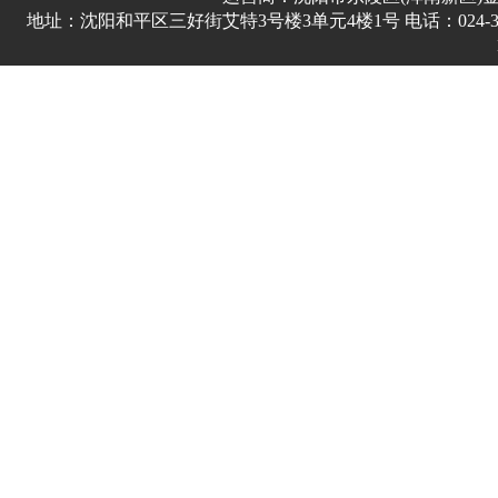
地址：沈阳和平区三好街艾特3号楼3单元4楼1号 电话：024-3178