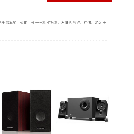
硬件
鼠标垫、插排、膜
手写板
扩音器、对讲机
数码、存储、光盘
手