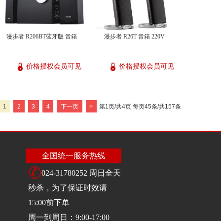
漫步者 R206BT蓝牙版 音箱
漫步者 R26T 音箱 220V
价格授权会员可见
价格授权会员可见
1
2
3
4
下一页
>
第1页/共4页 每页45条/共157条
全国统一服务热线
024-31780252 周日全天
秒杀，为了保证时效请
15:00前下单
周一到周日：9:00-17:00