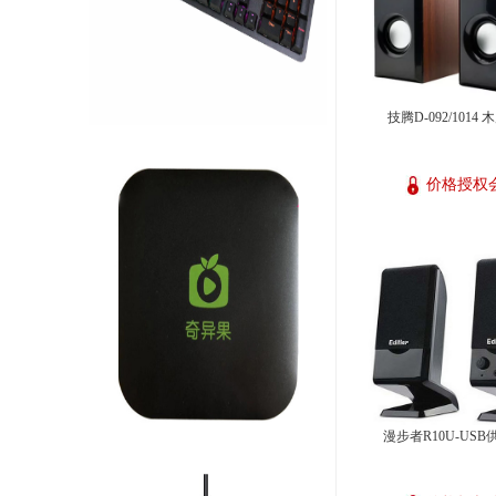
技腾D-092/1014
价格授权
漫步者R10U-US