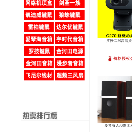
罗技C270高清
价格授权
爱琴海 A7000 