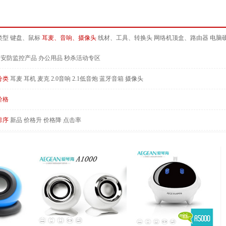
类型
键盘、鼠标
耳麦、音响、摄像头
线材、工具、转换头
网络机顶盒、路由器
电脑
安防监控产品
办公用品
秒杀活动专区
分类
耳麦
耳机
麦克
2.0音响
2.1低音炮
蓝牙音箱
摄像头
价格
排序
新品
价格升
价格降
点击率