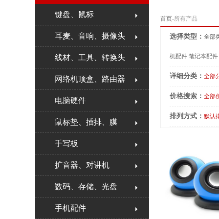
键盘、鼠标
首页
-所有产品
耳麦、音响、摄像头
选择类型：
全部
机配件
笔记本配件
线材、工具、转换头
详细分类：
全部
网络机顶盒、路由器
价格搜索：
全部
电脑硬件
排列方式：
默认
鼠标垫、插排、膜
手写板
扩音器、对讲机
数码、存储、光盘
手机配件