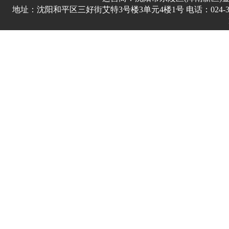
地址：沈阳和平区三好街艾特3号楼3单元4楼1号 电话：024-3178