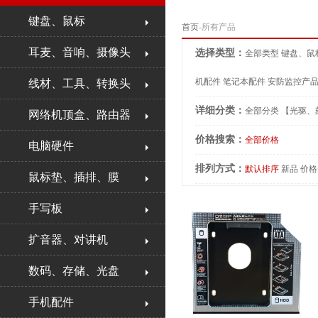
键盘、鼠标
首页
-所有产品
耳麦、音响、摄像头
选择类型：
全部类型
键盘、鼠
机配件
笔记本配件
安防监控产
线材、工具、转换头
详细分类：
全部分类
【光驱、
网络机顶盒、路由器
价格搜索：
全部价格
电脑硬件
排列方式：
默认排序
新品
价格
鼠标垫、插排、膜
手写板
扩音器、对讲机
数码、存储、光盘
手机配件