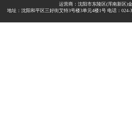
运营商：沈阳市东陵区(浑南新区)
地址：沈阳和平区三好街艾特3号楼3单元4楼1号 电话：024-3178