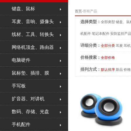
键盘、鼠标
首页
-所有产品
耳麦、音响、摄像头
选择类型：
全部类型
键盘、鼠
机配件
笔记本配件
安防监控产
线材、工具、转换头
详细分类：
全部分类
耳麦
耳机
网络机顶盒、路由器
价格搜索：
全部价格
电脑硬件
排列方式：
默认排序
新品
价格
鼠标垫、插排、膜
手写板
扩音器、对讲机
数码、存储、光盘
手机配件