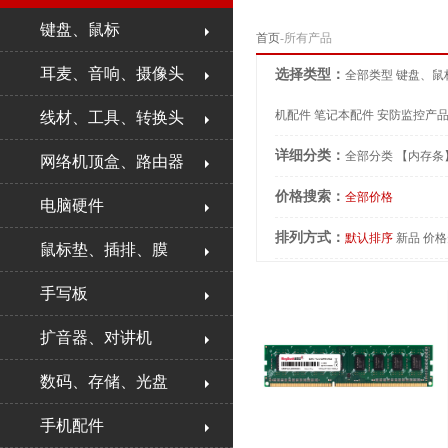
键盘、鼠标
首页
-所有产品
耳麦、音响、摄像头
选择类型：
全部类型
键盘、鼠
机配件
笔记本配件
安防监控产
线材、工具、转换头
详细分类：
全部分类
【内存条
网络机顶盒、路由器
价格搜索：
全部价格
电脑硬件
排列方式：
默认排序
新品
价格
鼠标垫、插排、膜
手写板
扩音器、对讲机
数码、存储、光盘
手机配件