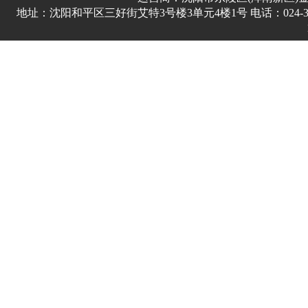
地址：沈阳和平区三好街艾特3号楼3单元4楼1号 电话：024-3178