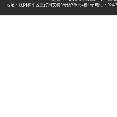
地址：沈阳和平区三好街艾特3号楼3单元4楼1号 电话：024-3178