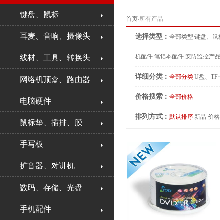
键盘、鼠标
首页
-所有产品
耳麦、音响、摄像头
选择类型：
全部类型
键盘、鼠
机配件
笔记本配件
安防监控产
线材、工具、转换头
详细分类：
全部分类
U盘、TF
网络机顶盒、路由器
价格搜索：
全部价格
电脑硬件
排列方式：
默认排序
新品
价格
鼠标垫、插排、膜
手写板
扩音器、对讲机
数码、存储、光盘
手机配件