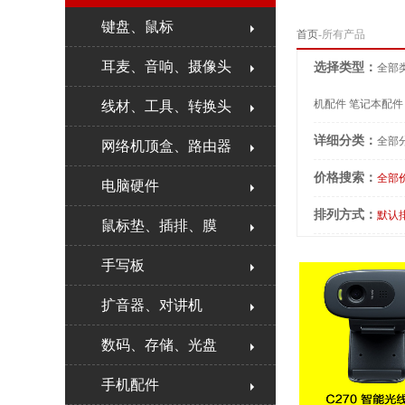
键盘、鼠标
首页
-所有产品
耳麦、音响、摄像头
选择类型：
全部
机配件
笔记本配件
线材、工具、转换头
详细分类：
全部
网络机顶盒、路由器
价格搜索：
全部
电脑硬件
排列方式：
默认
鼠标垫、插排、膜
手写板
扩音器、对讲机
数码、存储、光盘
手机配件