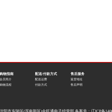
购物指南
配送/付款方式
售后服务
会员简介
配送运费
返货地址
购物流程
付款方式
售后声明
沈阳市东陵区(浑南新区)金旺通电子经营部 备案号：
辽ICP备140