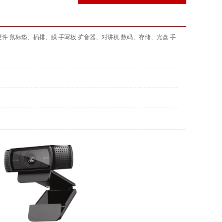
硬件
鼠标垫、插排、膜
手写板
扩音器、对讲机
数码、存储、光盘
手