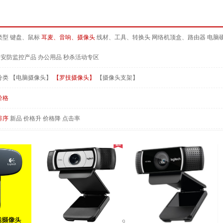
类型
键盘、鼠标
耳麦、音响、摄像头
线材、工具、转换头
网络机顶盒、路由器
电脑
安防监控产品
办公用品
秒杀活动专区
分类
【电脑摄像头】
【罗技摄像头】
【摄像头支架】
价格
排序
新品
价格升
价格降
点击率