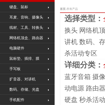
键盘、鼠标
首页
-所有产品
选择类型：
耳麦、音响、摄像头
线材、工具、转换头
换头
网络机
网络机顶盒、路由器
讲机
数码、
电脑硬件
杀活动专区
鼠标垫、插排、膜
详细分类：
手写板
蓝牙音箱
摄
扩音器、对讲机
动电源
路由
数码、存储、光盘
硬盘
秒杀活
手机配件