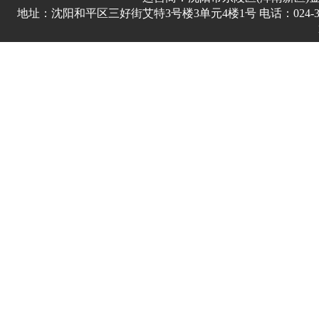
地址：沈阳和平区三好街艾特3号楼3单元4楼1号 电话：024-3178