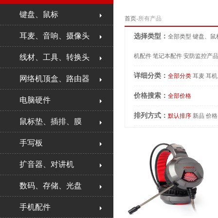
键盘、鼠标
首页
-所有产品
耳麦、音响、摄像头
选择类型：
全部类型
键盘、鼠
机配件
笔记本配件
安防监控产
线材、工具、转换头
详细分类：
全部分类
耳麦
耳机
网络机顶盒、路由器
价格搜索：
全部价格
电脑硬件
排列方式：
默认排序
新品
价格
鼠标垫、插排、膜
手写板
扩音器、对讲机
数码、存储、光盘
手机配件