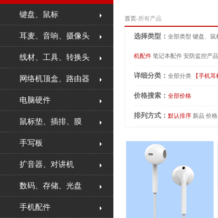
键盘、鼠标
首页
-所有产品
耳麦、音响、摄像头
选择类型：
全部类型
键盘、鼠
机配件
笔记本配件
安防监控产
线材、工具、转换头
详细分类：
全部分类
【手机耳
网络机顶盒、路由器
价格搜索：
全部价格
电脑硬件
排列方式：
默认排序
新品
价格
鼠标垫、插排、膜
手写板
扩音器、对讲机
数码、存储、光盘
手机配件