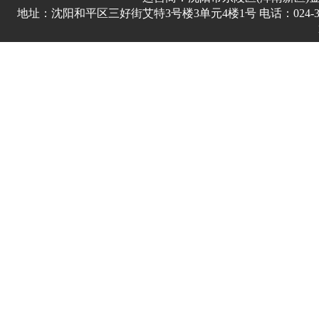
地址：沈阳和平区三好街艾特3号楼3单元4楼1号 电话：024-3178