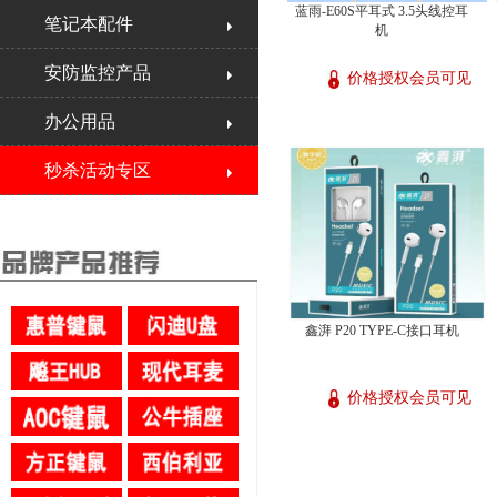
蓝雨-E60S平耳式 3.5头线控耳
笔记本配件
机
安防监控产品
价格授权会员可见
办公用品
秒杀活动专区
鑫湃 P20 TYPE-C接口耳机
价格授权会员可见