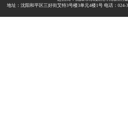
地址：沈阳和平区三好街艾特3号楼3单元4楼1号 电话：024-3178