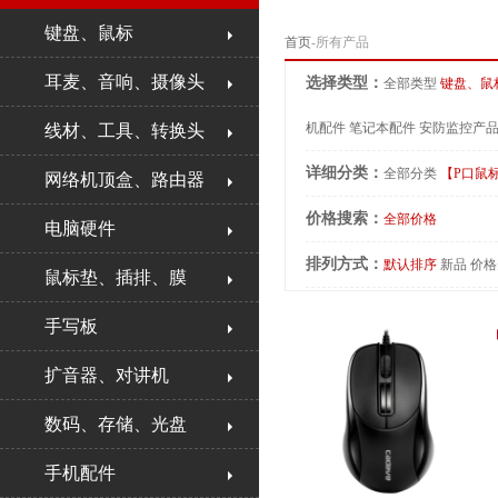
键盘、鼠标
首页
-所有产品
耳麦、音响、摄像头
选择类型：
全部类型
键盘、鼠
机配件
笔记本配件
安防监控产
线材、工具、转换头
详细分类：
全部分类
【P口鼠
网络机顶盒、路由器
价格搜索：
全部价格
电脑硬件
排列方式：
默认排序
新品
价格
鼠标垫、插排、膜
手写板
扩音器、对讲机
数码、存储、光盘
手机配件