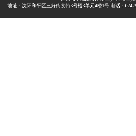
地址：沈阳和平区三好街艾特3号楼3单元4楼1号 电话：024-3178