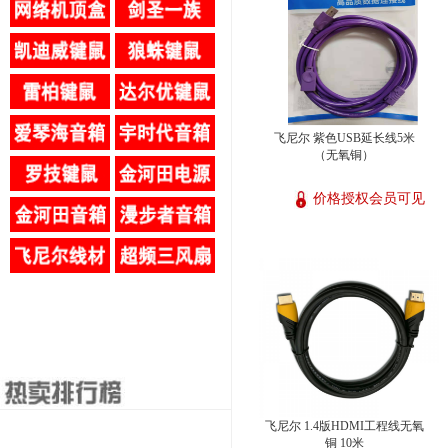
飞尼尔 紫色USB延长线5米
（无氧铜）
价格授权会员可见
飞尼尔 1.4版HDMI工程线无氧
铜 10米