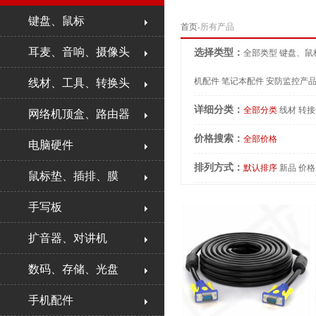
键盘、鼠标
首页
-所有产品
耳麦、音响、摄像头
选择类型：
全部类型
键盘、鼠
机配件
笔记本配件
安防监控产
线材、工具、转换头
详细分类：
全部分类
线材
转接
网络机顶盒、路由器
价格搜索：
全部价格
电脑硬件
排列方式：
默认排序
新品
价格
鼠标垫、插排、膜
手写板
扩音器、对讲机
数码、存储、光盘
手机配件