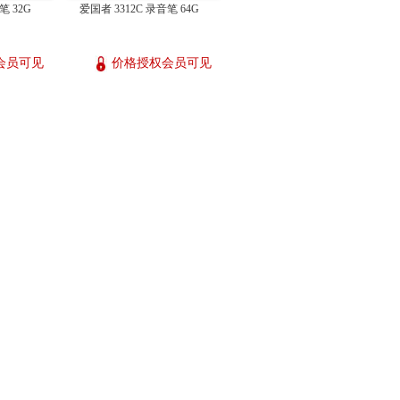
笔 32G
爱国者 3312C 录音笔 64G
会员可见
价格授权会员可见