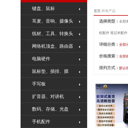
键盘、鼠标
首页
-所有产品
耳麦、音响、摄像头
选择类型：
全部
机配件
笔记本配件
线材、工具、转换头
详细分类：
全部
网络机顶盒、路由器
价格搜索：
全部
电脑硬件
排列方式：
默认
鼠标垫、插排、膜
手写板
扩音器、对讲机
数码、存储、光盘
手机配件