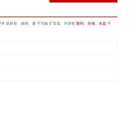
硬件
鼠标垫、插排、膜
手写板
扩音器、对讲机
数码、存储、光盘
手