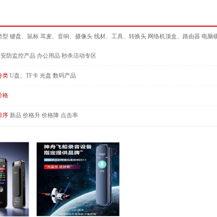
类型
键盘、鼠标
耳麦、音响、摄像头
线材、工具、转换头
网络机顶盒、路由器
电脑
安防监控产品
办公用品
秒杀活动专区
分类
U盘、TF卡
光盘
数码产品
价格
排序
新品
价格升
价格降
点击率