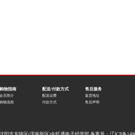
购物指南
配送/付款方式
售后服务
会员简介
配送运费
返货地址
购物流程
付款方式
售后声明
沈阳市东陵区(浑南新区)金旺通电子经营部 备案号：
辽ICP备140