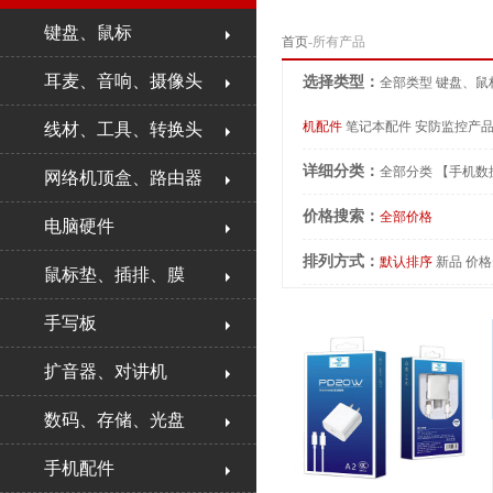
键盘、鼠标
首页
-所有产品
耳麦、音响、摄像头
选择类型：
全部类型
键盘、鼠
机配件
笔记本配件
安防监控产
线材、工具、转换头
详细分类：
全部分类
【手机数
网络机顶盒、路由器
价格搜索：
全部价格
电脑硬件
排列方式：
默认排序
新品
价格
鼠标垫、插排、膜
手写板
扩音器、对讲机
数码、存储、光盘
手机配件