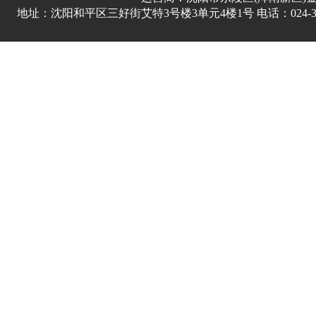
地址：沈阳和平区三好街艾特3号楼3单元4楼1号 电话：024-3178