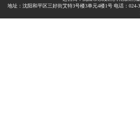
地址：沈阳和平区三好街艾特3号楼3单元4楼1号 电话：024-3178