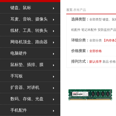
键盘、鼠标
首页
-所有产品
耳麦、音响、摄像头
选择类型：
全部类型
键盘、鼠
机配件
笔记本配件
安防监控产
线材、工具、转换头
详细分类：
全部分类
【内存条
网络机顶盒、路由器
价格搜索：
全部价格
电脑硬件
排列方式：
默认排序
新品
价格
鼠标垫、插排、膜
手写板
扩音器、对讲机
数码、存储、光盘
手机配件