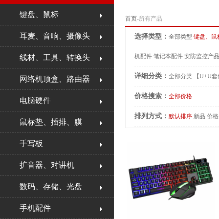
键盘、鼠标
首页
-所有产品
耳麦、音响、摄像头
选择类型：
全部类型
键盘、鼠
机配件
笔记本配件
安防监控产
线材、工具、转换头
详细分类：
全部分类
【U+U
网络机顶盒、路由器
价格搜索：
全部价格
电脑硬件
排列方式：
默认排序
新品
价格
鼠标垫、插排、膜
手写板
扩音器、对讲机
数码、存储、光盘
手机配件