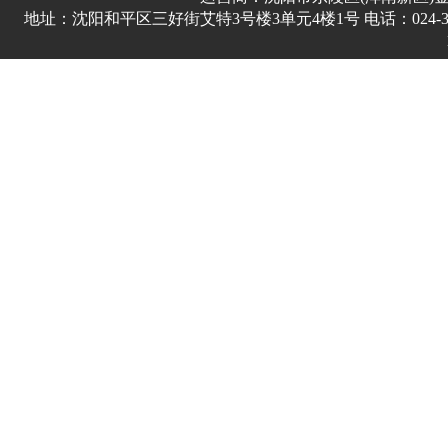
地址：沈阳和平区三好街艾特3号楼3单元4楼1号 电话：024-3178