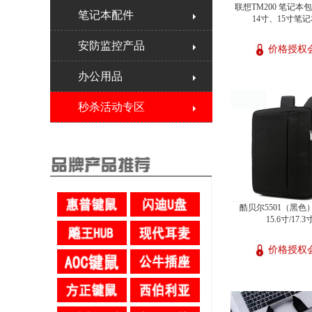
联想TM200 笔记本
笔记本配件
14寸、15寸笔
安防监控产品
价格授权
办公用品
秒杀活动专区
酷贝尔5501（黑色
15.6寸/17.3
价格授权