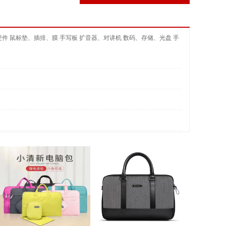
硬件
鼠标垫、插排、膜
手写板
扩音器、对讲机
数码、存储、光盘
手