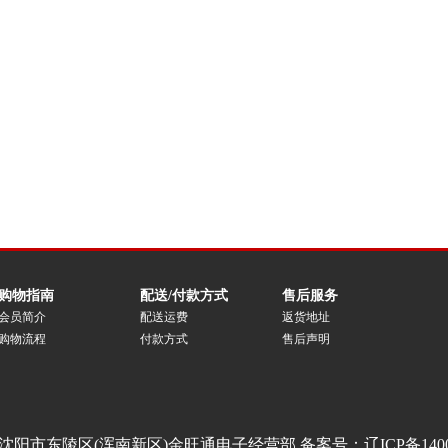
购物指南
配送/付款方式
售后服务
会员简介
配送运费
返货地址
购物流程
付款方式
售后声明
沈阳市东陵区(浑南新区)金旺通电子经营部 备案号：
辽ICP备140