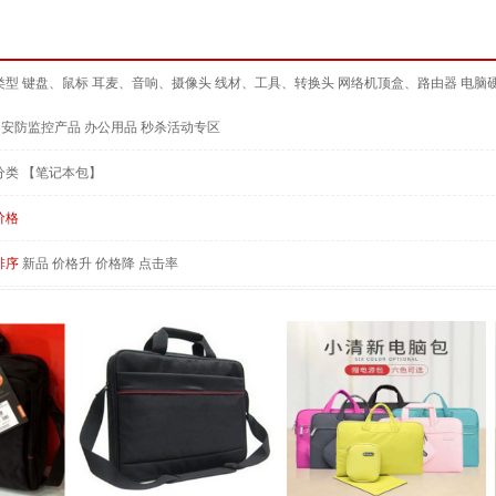
类型
键盘、鼠标
耳麦、音响、摄像头
线材、工具、转换头
网络机顶盒、路由器
电脑
安防监控产品
办公用品
秒杀活动专区
分类
【笔记本包】
价格
排序
新品
价格升
价格降
点击率