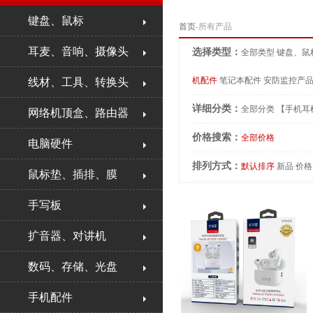
键盘、鼠标
首页
-所有产品
耳麦、音响、摄像头
选择类型：
全部类型
键盘、鼠
机配件
笔记本配件
安防监控产
线材、工具、转换头
详细分类：
全部分类
【手机耳
网络机顶盒、路由器
价格搜索：
全部价格
电脑硬件
排列方式：
默认排序
新品
价格
鼠标垫、插排、膜
手写板
扩音器、对讲机
数码、存储、光盘
手机配件