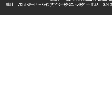
地址：沈阳和平区三好街艾特3号楼3单元4楼1号 电话：024-3178