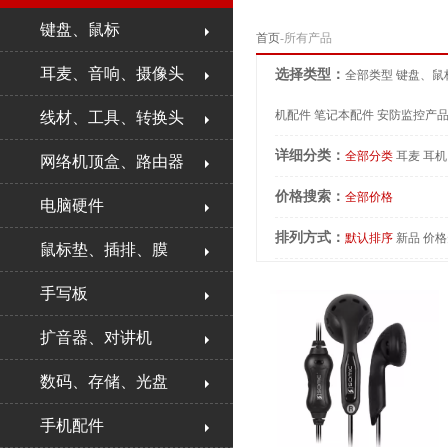
键盘、鼠标
首页
-所有产品
耳麦、音响、摄像头
选择类型：
全部类型
键盘、鼠
机配件
笔记本配件
安防监控产
线材、工具、转换头
详细分类：
全部分类
耳麦
耳机
网络机顶盒、路由器
价格搜索：
全部价格
电脑硬件
排列方式：
默认排序
新品
价格
鼠标垫、插排、膜
手写板
扩音器、对讲机
数码、存储、光盘
手机配件