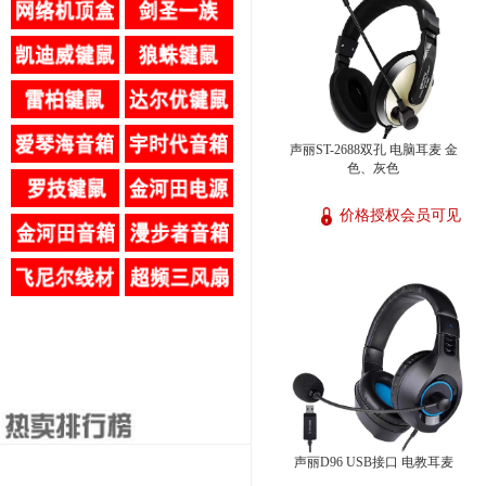
声丽ST-2688双孔 电脑耳麦 金
色、灰色
价格授权会员可见
声丽D96 USB接口 电教耳麦