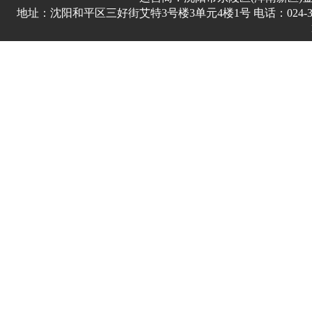
地址：沈阳和平区三好街艾特3号楼3单元4楼1号 电话：024-3178