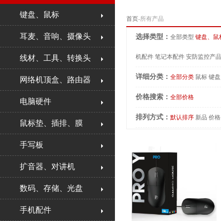
键盘、鼠标
首页
-所有产品
耳麦、音响、摄像头
选择类型：
全部类型
键盘、鼠
机配件
笔记本配件
安防监控产
线材、工具、转换头
详细分类：
全部分类
鼠标
键盘
网络机顶盒、路由器
价格搜索：
全部价格
电脑硬件
排列方式：
默认排序
新品
价格
鼠标垫、插排、膜
手写板
扩音器、对讲机
数码、存储、光盘
手机配件