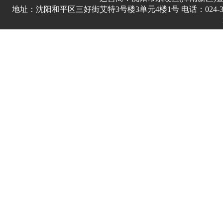
地址：沈阳和平区三好街艾特3号楼3单元4楼1号 电话：024-3178