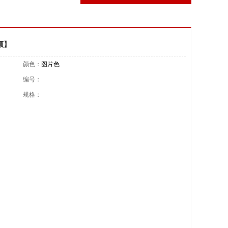
频】
颜色：
图片色
编号：
规格：