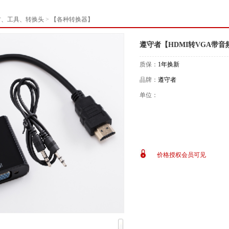
材、工具、转换头
>
【各种转换器】
遵守者【HDMI转VGA带音
质保：
1年换新
品牌：
遵守者
单位：
价格授权会员可见